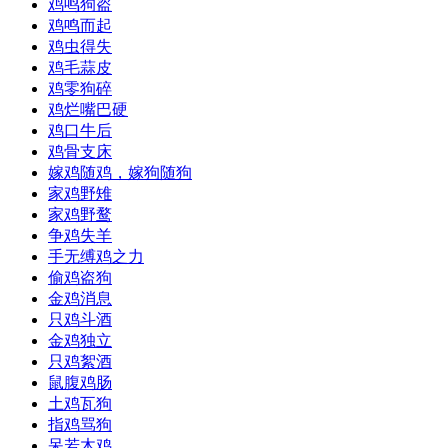
鸡鸣狗盗
鸡鸣而起
鸡虫得失
鸡毛蒜皮
鸡零狗碎
鸡烂嘴巴硬
鸡口牛后
鸡骨支床
嫁鸡随鸡，嫁狗随狗
家鸡野雉
家鸡野鹜
争鸡失羊
手无缚鸡之力
偷鸡盗狗
金鸡消息
只鸡斗酒
金鸡独立
只鸡絮酒
鼠腹鸡肠
土鸡瓦狗
指鸡骂狗
呆若木鸡