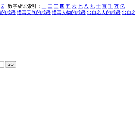
Z
数字成语索引：
一
二
三
四
五
六
七
八
九
十
百
千
万
亿
情的成语
描写天气的成语
描写人物的成语
出自名人的成语
出自